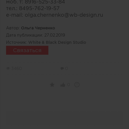
моб. т: 8916-525-33-84
тел.: 8495-762-19-57
e-mail: olga.chernenko@wb-design.ru
Автор:
Ольга Черненко
Дата публикации:
27.02.2019
Источник:
White & Black Design Studio
Связаться
3460
0
0