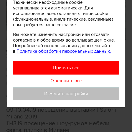
Технически необходимые cookie
устанавливаются автоматически. Для
использования всех остальных типов cookie
(функциональные, аналитические, рекламные)
нам требуется ваше согласие.
Вы можете изменить настройки или отозвать
согласие в любое время во всплывающем окне.
Подробнее об использовании данных читайте
Добрый день!
в
Политике обработки персональных данных.
Я организую поездку на выставку
ISaloni2019 в Милан с посещением стендов
Принять все
и изучением экспозиций.
Сроки поездки: 08.04.2018-13.04.2019 (5
Отклонить все
ночей)*.
Изменить настройки
08.04.19 прилет в Милан, размещение в
гостинице
09-10.04.19 посещение выставки I Saloni
Milano 2019
11-13.19 посещение шоу-румов мебели,
света, плитки в Милане