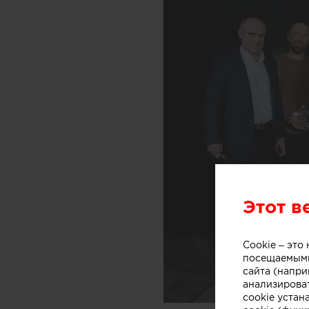
Этот в
Cookie – эт
посещаемыми
сайта (напри
анализирова
cookie устан