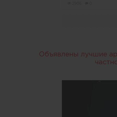
2906
0
Объявлены лучшие арх
частн