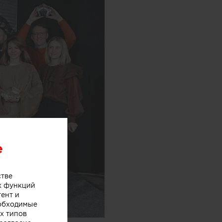
e
стве
х функций
тент и
еобходимые
х типов