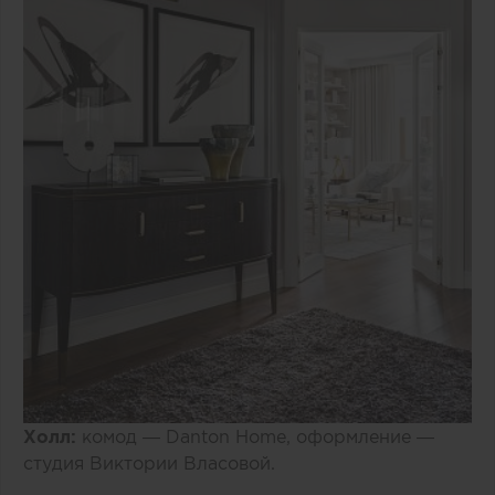
Холл:
комод — Danton Home, оформление —
студия Виктории Власовой.