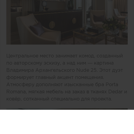
Центральное место занимает комод, созданный
по авторскому эскизу, а над ним — картина
Владимира Архангельского Nude 25. Этот дуэт
формирует главный акцент помещения.
Атмосферу дополняют изысканные бра Porta
Romana, мягкая мебель на заказ в тканях Dedar и
ковёр, сотканный специально для проекта.