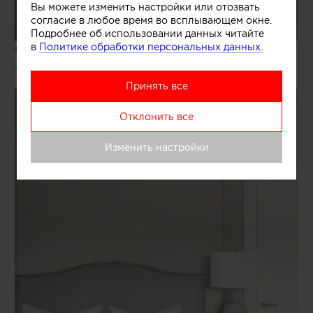
Вы можете изменить настройки или отозвать
согласие в любое время во всплывающем окне.
Подробнее об использовании данных читайте
в
Политике обработки персональных данных.
Спальня:
мебель на заказ, постельное бельё —
Atelier Tati.
Принять все
Отклонить все
Изменить настройки