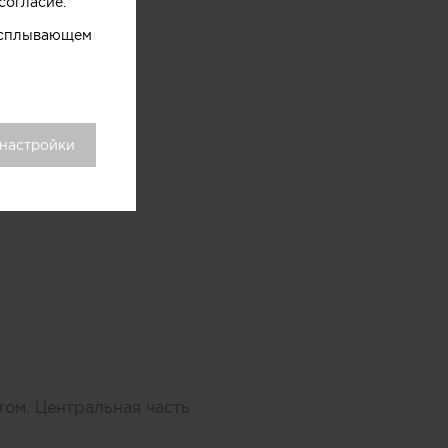
согласие.
 всплывающем
 настройки
том. Центральная часть