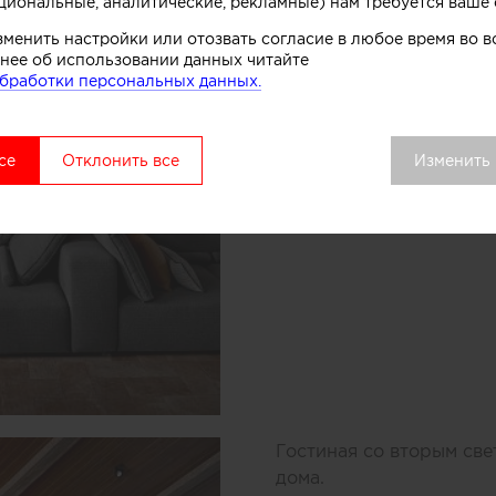
циональные, аналитические, рекламные) нам требуется ваше 
зменить настройки или отозвать согласие в любое время во
нее об использовании данных читайте
бработки персональных данных.
се
Отклонить все
Изменить
Гостиная со вторым све
дома.