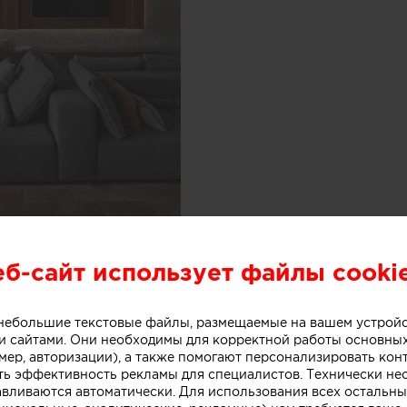
Гостиная со вторым све
еб-сайт использует файлы cooki
дома.
о небольшие текстовые файлы, размещаемые на вашем устрой
 сайтами. Они необходимы для корректной работы основны
мер, авторизации), а также помогают персонализировать кон
ть эффективность рекламы для специалистов. Технически н
авливаются автоматически. Для использования всех остальны