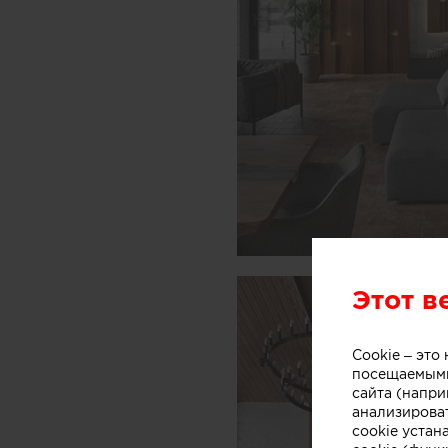
Этот в
Cookie – эт
посещаемыми
сайта (напри
анализирова
cookie устан