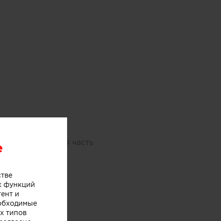
том. Центральная часть
e
стве
х функций
тент и
еобходимые
х типов