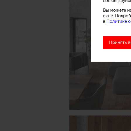
cookie (функ
Вы можете и
окне. Подроб
в
Политике о
Принять в