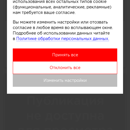
использования всех остальных типов cookie
(функциональные, аналитические, рекламные)
нам требуется ваше согласие.
Вы можете изменить настройки или отозвать
согласие в любое время во всплывающем окне.
Эклектика в московских апартаментах
Подробнее об использовании данных читайте
Контраст выбранных цветовых решений, смешение
в
Политике обработки персональных данных.
разных интерьерных направлений, декоративные
детали, объединяющие собой разные предметы в
инт...
далее
Принять все
2261
0
0
0
Отклонить все
Изменить настройки