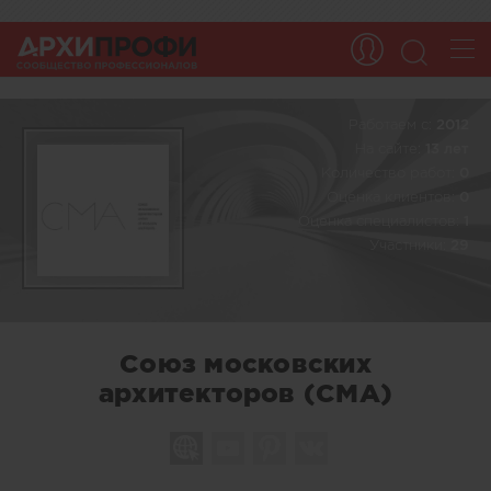
Работаем c:
2012
На сайте:
13 лет
Количество работ:
0
Оценка клиентов:
0
Оценка специалистов:
1
Участники:
29
Союз московских
архитекторов (СМА)