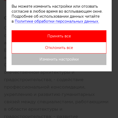
Вы можете изменить настройки или отозвать
согласие в любое время во всплывающем окне.
Подробнее об использовании данных читайте
Описание:
в
Политике обработки персональных данных.
Союз московских архитекторов - творческий
союз, общественное объединение
Принять все
архитекторов Москвы и Московской области.
Отклонить все
Ведет свою историю от Московского
архитектурного общества (МАО). Целями
Изменить настройки
СОЮЗА являются: - содействие развитию
отечественной архитектуры и
градостроительства; - содействие
профессиональной консолидации,
укреплению и развитию гуманитарных
связей между специалистами, работающими
в области архитектуры и
градостроительства; - развитие