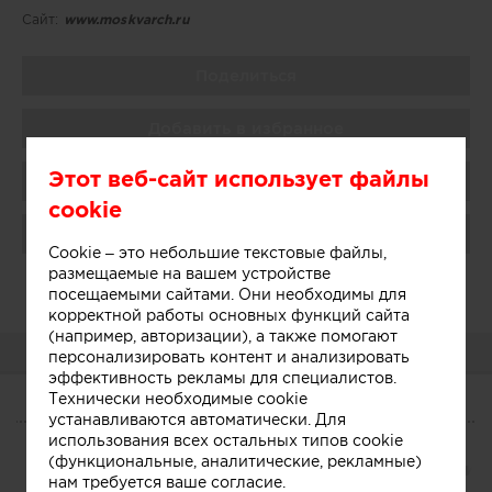
Сайт:
www.moskvarch.ru
Поделиться
Добавить в избранное
Этот веб-сайт использует файлы
Присоединиться
cookie
Поблагодарить
Cookie – это небольшие текстовые файлы,
размещаемые на вашем устройстве
Администратор закрыл свой
посещаемыми сайтами. Они необходимы для
профиль
корректной работы основных функций сайта
(например, авторизации), а также помогают
О КОМПАНИИ
персонализировать контент и анализировать
эффективность рекламы для специалистов.
Технически необходимые cookie
устанавливаются автоматически. Для
О КОМПАНИИ
использования всех остальных типов cookie
(функциональные, аналитические, рекламные)
Сегодня
Участники
Связанные компании
нам требуется ваше согласие.