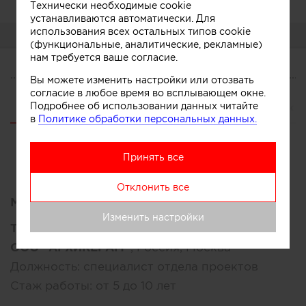
Технически необходимые cookie
устанавливаются автоматически. Для
использования всех остальных типов cookie
О СЕБЕ
(функциональные, аналитические, рекламные)
нам требуется ваше согласие.
О СЕБЕ
Вы можете изменить настройки или отозвать
согласие в любое время во всплывающем окне.
Подробнее об использовании данных читайте
CV
Услуги
Участник
Сотрудничество
в
Политике обработки персональных данных.
Принять все
Отклонить все
Место работы:
Изменить настройки
Текущее место работы:
ООО "АРХИКЕРАМ"
, Россия, Москва
Должность:
специалист отдела проектов
Стаж работы:
от 5 до 10 лет