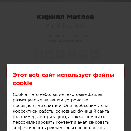
Кирилл Матлов
Kirill Matlov
Представитель компании:
ООО АРХИКЕРАМ
Связаться
Этот веб-сайт использует файлы
cookie
Знание языков:
Английский
Cookie – это небольшие текстовые файлы,
Поделиться
размещаемые на вашем устройстве
посещаемыми сайтами. Они необходимы для
Сохранить в избранное
корректной работы основных функций сайта
(например, авторизации), а также помогают
персонализировать контент и анализировать
Поблагодарить
эффективность рекламы для специалистов.