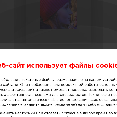
еб-сайт использует файлы cooki
Архитекторы
Галина Матвеева
о небольшие текстовые файлы, размещаемые на вашем устрой
Galina Matveeva
 сайтами. Они необходимы для корректной работы основны
мер, авторизации), а также помогают персонализировать кон
ть эффективность рекламы для специалистов. Технически н
О СЕБЕ
авливаются автоматически. Для использования всех остальны
циональные, аналитические, рекламные) нам требуется ваше 
зменить настройки или отозвать согласие в любое время во