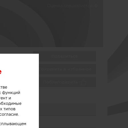
Оценка специалистов:
0
Поделиться
Сохранить в избранное
e
Поблагодарить
стве
х функций
тент и
еобходимые
х типов
согласие.
 всплывающем