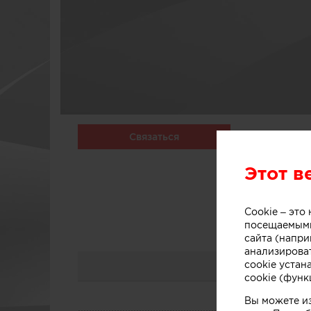
Связаться
Этот в
Cookie – эт
посещаемыми
сайта (напри
анализирова
cookie устан
cookie (функ
Вы можете и