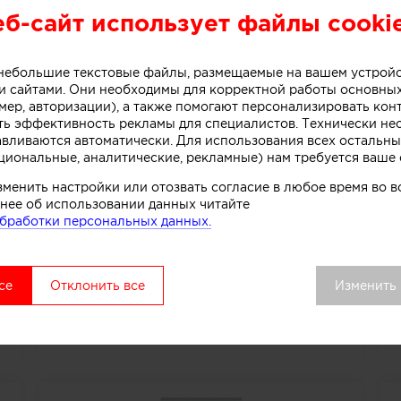
ут
МГГУ им МА Шолохова
еб-сайт использует файлы cooki
о небольшие текстовые файлы, размещаемые на вашем устрой
 сайтами. Они необходимы для корректной работы основны
мер, авторизации), а также помогают персонализировать кон
ть эффективность рекламы для специалистов. Технически н
авливаются автоматически. Для использования всех остальны
циональные, аналитические, рекламные) нам требуется ваше 
зменить настройки или отозвать согласие в любое время во
нее об использовании данных читайте
бработки персональных данных.
)
Московская Международная Школа Дизайна
се
Отклонить все
Изменить