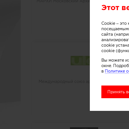
МАРХИ Московский Архитектурный инстит
Этот в
Cookie – эт
посещаемыми
сайта (напри
анализирова
cookie устан
cookie (функ
Вы можете и
окне. Подроб
в
Политике о
Международный союз архитекторов (МСА 
Принять в