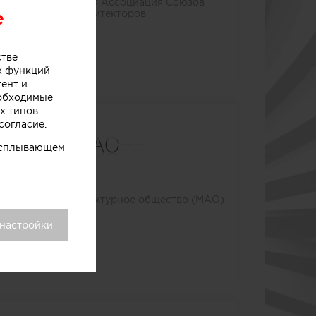
Международная Ассоциация Союзов
e
Архитекторов
стве
х функций
тент и
еобходимые
х типов
согласие.
 всплывающем
Московское архитектурное общество (МАО)
 настройки