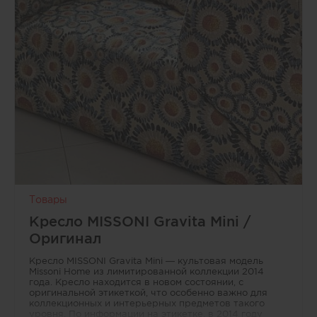
в
области
дизайна,
архитектуры
и
строительства,
позволяя
им
делиться
авторским
контентом
и
опытом,
а
читателям
—
Товары
получать
эксклюзивные
Кресло MISSONI Gravita Mini /
и
Оригинал
полезные
материалы
Кресло MISSONI Gravita Mini — культовая модель
с
Missoni Home из лимитированной коллекции 2014
сайта.
года. Кресло находится в новом состоянии, с
оригинальной этикеткой, что особенно важно для
коллекционных и интерьерных предметов такого
уровня. По информации на этикетке, в 2014 году