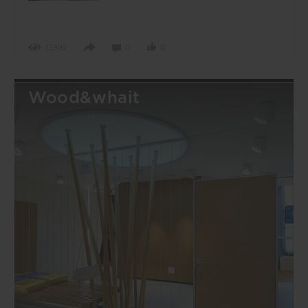
13892
0
0
Wood&whait