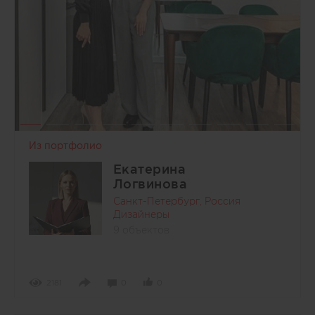
Из портфолио
Екатерина
Логвинова
Санкт-Петербург, Россия
Дизайнеры
9 объектов
2181
0
0