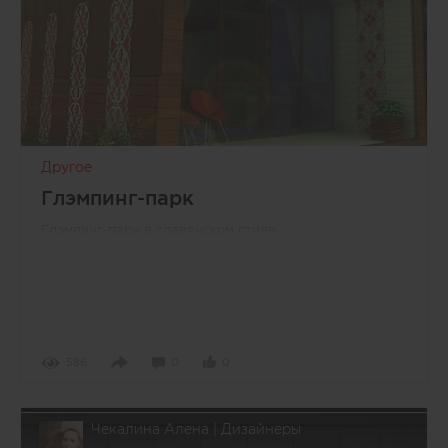
Другое
Глэмпинг-парк
Глэмпинг-парк в славянском стиле.
586
0
0
Чекалина Алена | Дизайнеры