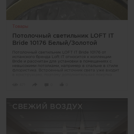
Товары
Потолочный светильник LOFT IT
Bride 10176 Белый/Золотой
Потолочный светильник LOFT IT Bride 10176 от
испанского бренда Loft IT относится к коллекции
Bride и рассчитан для установки в помещениях с
невысокими потолками, например в спальне в стиле
флористика. Встроенный источник света уже входит
в конструкцию, поэтому дополнительная покупка
ламп не требуется. Корпус выполнен из силикона,
металла и акрила, что позволяет использовать
671
0
0
модель и с натяжными потолками. Цветовое решение
сочетает белый и золотой оттенки, благодаря чему
светильник легко вписывается в современные
интерьеры.
СВЕЖИЙ ВОЗДУХ