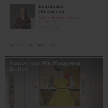
Екатерина
Логвинова
Санкт-Петербург, Россия
Дизайнеры
9 объектов
2235
0
0
Квартира Жк.Мадонна
Бенуа