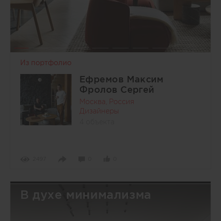
Из портфолио
Ефремов Максим
Фролов Сергей
Москва, Россия
Дизайнеры
4 объекта
2497
0
0
В духе минимализма