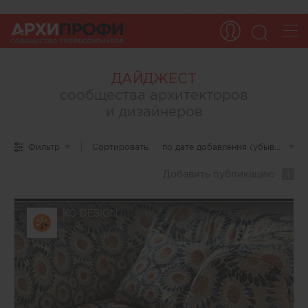
ДАЙДЖЕСТ
сообщества архитекторов
и дизайнеров
Дайджест
Фильтр
Сортировать:
по дате добавления (убывание)
▾
ARCHIPROFI
—
Добавить
публикацию
это
уникальная
подборка
материалов,
KO DESIGN
созданных
самими
пользователями
портала
ARCHIPROFI.
Платформа
объединяет
профессионалов