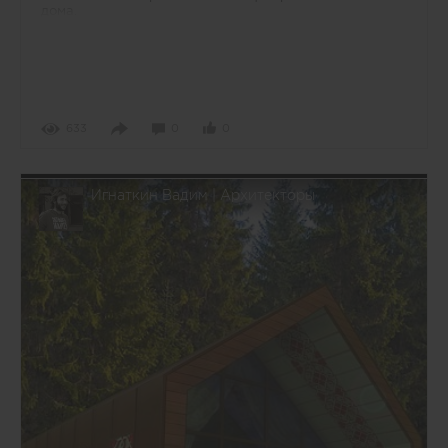
дома.
633
0
0
Игнаткин Вадим | Архитекторы