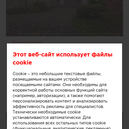
Из портфолио
Александр
Этот веб-сайт использует файлы
Кузяков
cookie
Москва, Россия
Архитекторы
Cookie – это небольшие текстовые файлы,
2 объекта
размещаемые на вашем устройстве
посещаемыми сайтами. Они необходимы для
корректной работы основных функций сайта
(например, авторизации), а также помогают
28512
0
0
персонализировать контент и анализировать
эффективность рекламы для специалистов.
Технически необходимые cookie
устанавливаются автоматически. Для
Лагутин Павел Воробьев Василий |
Дизайнеры
использования всех остальных типов cookie
(функциональные, аналитические, рекламные)