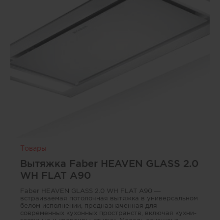
статусный интерьер.<br /> • Подстольный монтаж:
идеально ровный переход со столешницей, удобство
уборки и визуальная «легкость» рабочей зоны без
лишних линий и бортиков.<br /> • Большая чаша
без крыла: максимум полезного объёма для посуды и
приготовления, при этом размеры мойки 73×46 см
подходят для шкафа от 80 см.<br /> • Продуманная
комплектация: отводная арматура InFino с
корзинчатым вентилем 3 ½" и переливом, набор
крепежа — можно сразу монтировать в проект.
Товары
Вытяжка Faber HEAVEN GLASS 2.0
WH FLAT A90
Faber HEAVEN GLASS 2.0 WH FLAT A90 —
встраиваемая потолочная вытяжка в универсальном
белом исполнении, предназначенная для
современных кухонных пространств, включая кухни-