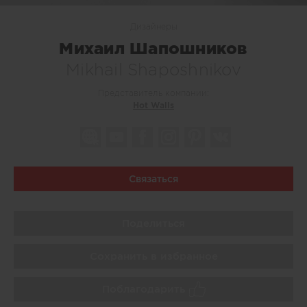
Дизайнеры
Михаил Шапошников
Mikhail Shaposhnikov
Представитель компании:
Hot Walls
Связаться
Поделиться
Сохранить в избранное
Поблагодарить