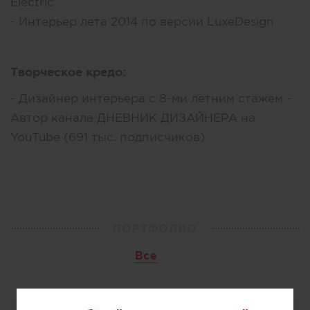
Electric
- Интерьер лета 2014 по версии LuxeDesign
Творческое кредо:
- Дизайнер интерьера с 8-ми летним стажем -
Автор канала ДНЕВНИК ДИЗАЙНЕРА на
YouTube (691 тыс. подписчиков)
ПОРТФОЛИО
Все