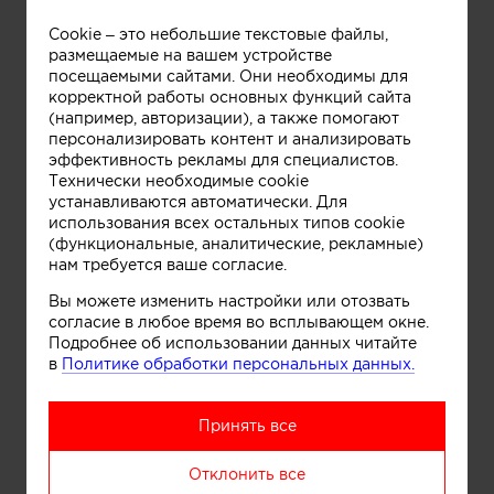
Cookie – это небольшие текстовые файлы,
размещаемые на вашем устройстве
посещаемыми сайтами. Они необходимы для
Play
корректной работы основных функций сайта
(например, авторизации), а также помогают
Информация
персонализировать контент и анализировать
эффективность рекламы для специалистов.
23:11
Технически необходимые cookie
Play
Mute
Settings
Enter
устанавливаются автоматически. Для
fullscre
использования всех остальных типов cookie
Понравилась работа? Хотите
(функциональные, аналитические, рекламные)
нам требуется ваше согласие.
реализовать нечто
подобное?
Вы можете изменить настройки или отозвать
согласие в любое время во всплывающем окне.
Подробнее об использовании данных читайте
Заполните форму ниже и автор работы
в
Политике обработки персональных данных.
сам свяжется с вами для обсуждения
деталей.
Принять все
Ваше имя:
Отклонить все