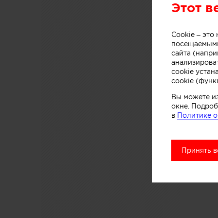
Этот в
Cookie – эт
посещаемыми
сайта (напри
Pl
анализирова
cookie устан
cookie (функ
Вы можете и
окне. Подроб
в
Политике о
Принять в