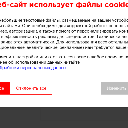
еб-сайт использует файлы cooki
о небольшие текстовые файлы, размещаемые на вашем устрой
 сайтами. Они необходимы для корректной работы основны
18:29
мер, авторизации), а также помогают персонализировать кон
ay
M
ть эффективность рекламы для специалистов. Технически н
авливаются автоматически. Для использования всех остальны
циональные, аналитические, рекламные) нам требуется ваше 
зменить настройки или отозвать согласие в любое время во
Понравилась работ
нее об использовании данных читайте
реализовать нечто 
бработки персональных данных.
Заполните форму ниже и ав
свяжется с вами для обсуж
се
Отклонить все
Изменить
Ваше имя: