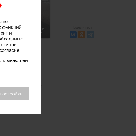
e
стве
х функций
Поделиться
тент и
ute
Settings
Enter
еобходимые
fullscreen
х типов
согласие.
 всплывающем
а? Хотите
подобное?
тор работы сам
дения деталей.
 настройки