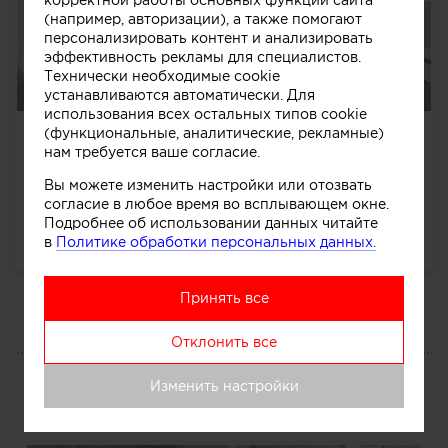
(например, авторизации), а также помогают
персонализировать контент и анализировать
эффективность рекламы для специалистов.
Технически необходимые cookie
устанавливаются автоматически. Для
использования всех остальных типов cookie
(функциональные, аналитические, рекламные)
Лестница в проекте К48
нам требуется ваше согласие.
Лестница в проекте K-48 - ключевой акцент
двухуровневого пространства. G-образная форма
Вы можете изменить настройки или отозвать
позволила разместить скрытую систему хранения
согласие в любое время во всплывающем окне.
под маршем. Закр...
далее
Подробнее об использовании данных читайте
в
Политике обработки персональных данных.
1605
0
0
0
Принять все
Отклонить все
ПОРТФОЛИО
Изменить настройки
Все