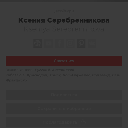
Дизайнеры
Ксения Серебренникова
Kseniya Serebrennikova
Связаться
Знание языков:
Русский, Английский
Работаю в:
Краснодар, Томск, Лос-Анджелес, Портленд, Сан-
Франциско
Поделиться
Сохранить в избранное
Поблагодарить