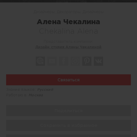
Дизайнеры, Декораторы, Дизайнеры
Алена Чекалина
Chekalina Alena
Представитель компании:
Дизайн студия Алены Чекалиной
Связаться
Знание языков:
Русский
Работаю в:
Москва
Поделиться
Сохранить в избранное