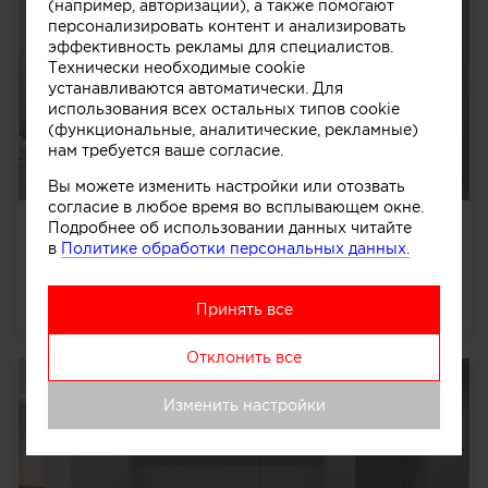
(например, авторизации), а также помогают
персонализировать контент и анализировать
эффективность рекламы для специалистов.
Технически необходимые cookie
устанавливаются автоматически. Для
использования всех остальных типов cookie
(функциональные, аналитические, рекламные)
нам требуется ваше согласие.
Вы можете изменить настройки или отозвать
согласие в любое время во всплывающем окне.
СВЕЖИЙ ВОЗДУХ
Подробнее об использовании данных читайте
в
Политике обработки персональных данных.
Просторная и светлая квартира для дружной семьи с
двумя детьми и домашними животными
далее
Принять все
13980
0
0
0
Отклонить все
Изменить настройки