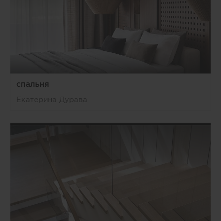
спальня
Екатерина Дурава