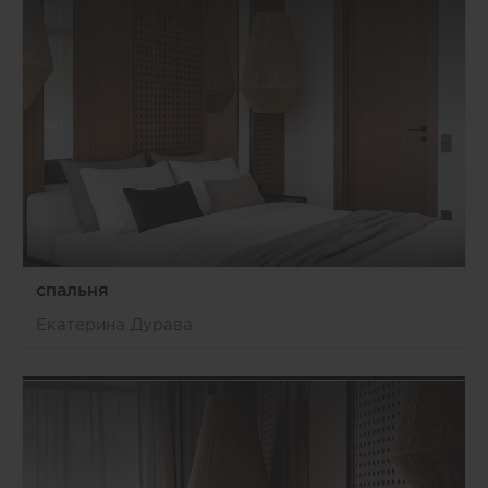
спальня
Екатерина Дурава