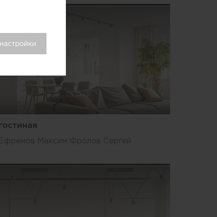
 настройки
гостиная
Ефремов Максим Фролов Сергей