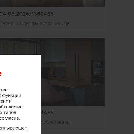
04.08.2026/1363468
Павел и Светлана Алексеевы
e
стве
х функций
тент и
еобходимые
04.08.2026/1363465
х типов
согласие.
Павел и Светлана Алексеевы
 всплывающем