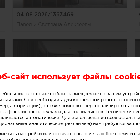
04.08.2026/1363469
Павел и Светлана Алексеевы
еб-сайт использует файлы cooki
о небольшие текстовые файлы, размещаемые на вашем устрой
 сайтами. Они необходимы для корректной работы основны
мер, авторизации), а также помогают персонализировать кон
ть эффективность рекламы для специалистов. Технически н
04.08.2026/1363466
авливаются автоматически. Для использования всех остальны
циональные, аналитические, рекламные) нам требуется ваше 
Павел и Светлана Алексеевы
зменить настройки или отозвать согласие в любое время во
нее об использовании данных читайте