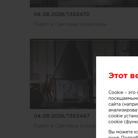
04.08.2026/1363470
Павел и Светлана Алексеевы
Этот в
Cookie – эт
посещаемыми
сайта (напри
анализирова
04.08.2026/1363467
cookie устан
cookie (функ
Павел и Светлана Алексеевы
Вы можете и
окне. Подроб