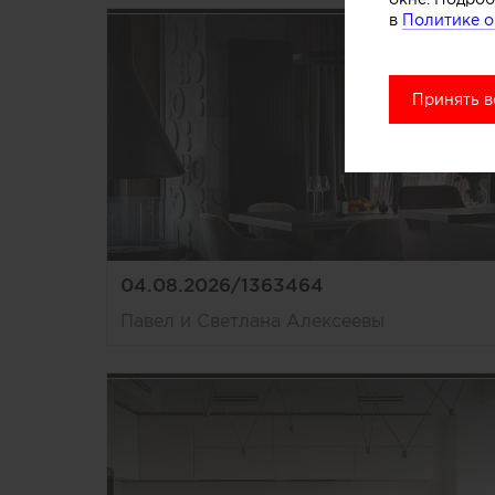
в
Политике о
Принять в
04.08.2026/1363464
Павел и Светлана Алексеевы