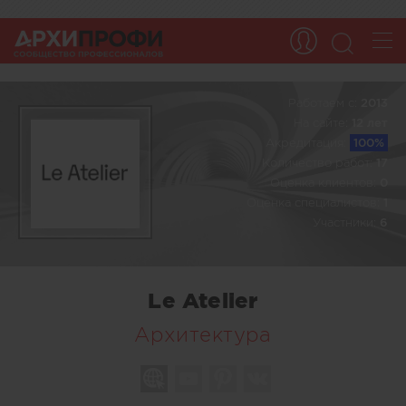
Работаем c:
2013
На сайте:
12 лет
Акредитация:
100%
Количество работ:
17
Оценка клиентов:
0
Оценка специалистов:
1
Участники:
6
Le Atelier
Архитектура