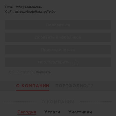
Email:
Info@leatelier.ru
Сайт:
https://leatelier.studio/ru
Поделиться
Добавить в избранное
Присоединиться
Поблагодарить
Администратор:
Показать
О КОМПАНИИ
ПОРТФОЛИО
/17
О КОМПАНИИ
Сегодня
Услуги
Участники