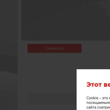
Связаться
Этот в
Cookie – эт
посещаемыми
сайта (напри