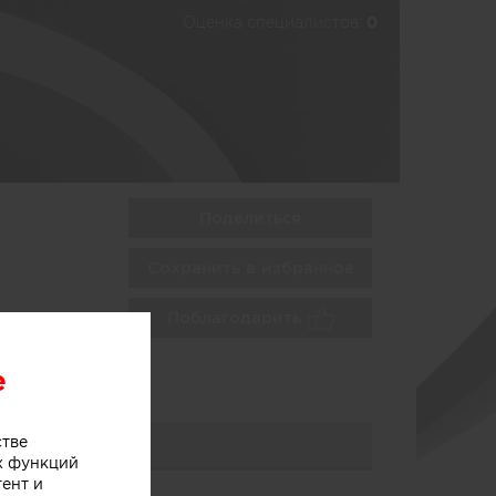
Оценка специалистов:
0
Поделиться
Сохранить в избранное
Поблагодарить
e
стве
х функций
тент и