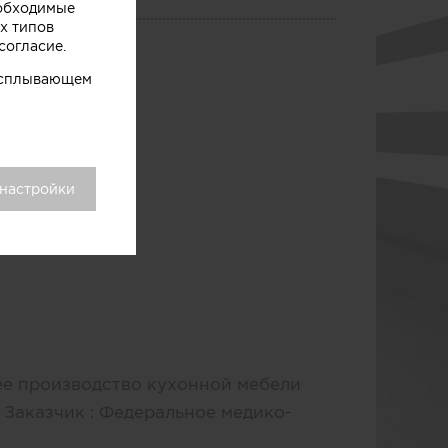
еобходимые
тво
х типов
согласие.
 всплывающем
 настройки
шее производство кухонной мебели
 Заказчик : Федеральное медико-