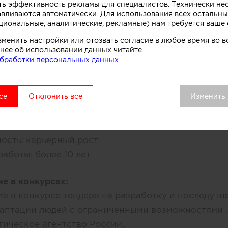
ть эффективность рекламы для специалистов. Технически н
СЕБЕ
CV
Услуги
Участник
Сотрудничес
авливаются автоматически. Для использования всех остальны
циональные, аналитические, рекламные) нам требуется ваше 
зменить настройки или отозвать согласие в любое время во
нее об использовании данных читайте
бработки персональных данных.
ее место работы:
brand
, Россия, Москва
се
Отклонить все
Изменить
ость:
руководитель
работы:
от 1 года до 3 лет
ма
, Россия, Москва
ость:
карьерный рост
работы:
более 10 лет
ие в конкурсах:
ие в конкурсе тендере на разработку и последу 
даптации людей с ограниченными возможностями .
гическое агентство России..