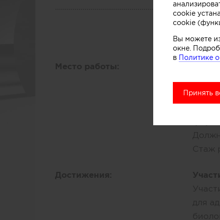
анализирова
О 
cookie устан
cookie (функ
Вы можете и
окне. Подроб
в
Политике о
Место работы:
Текущ
multi
Принять в
Должн
Стаж 
форе
Должн
Стаж 
Достижения:
Участ
Участ
для а
биоло