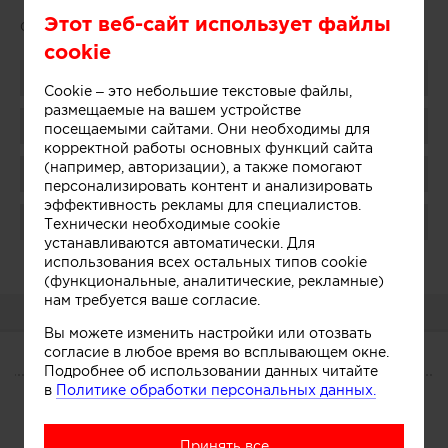
Этот веб-сайт использует файлы
Сайт:
http://www.background-studio.ru
cookie
Поделиться
Cookie – это небольшие текстовые файлы,
размещаемые на вашем устройстве
Добавить в избранное
посещаемыми сайтами. Они необходимы для
корректной работы основных функций сайта
(например, авторизации), а также помогают
Присоединиться
персонализировать контент и анализировать
эффективность рекламы для специалистов.
Поблагодарить
Технически необходимые cookie
устанавливаются автоматически. Для
Администратор:
использования всех остальных типов cookie
Показать
(функциональные, аналитические, рекламные)
нам требуется ваше согласие.
О КОМПАНИИ
Вы можете изменить настройки или отозвать
согласие в любое время во всплывающем окне.
Подробнее об использовании данных читайте
О КОМПАНИИ
в
Политике обработки персональных данных.
Сегодня
Услуги
Участники
Принять все