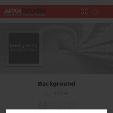
Работаем c:
2016
На сайте:
9 лет
Количество работ:
0
Оценка клиентов:
0
Оценка специалистов:
0
Участники:
2
Background
Дизайн