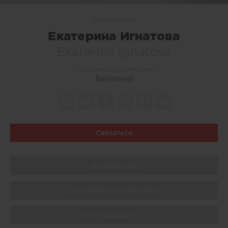
Архитекторы
Екатерина Игнатова
Ekaterina Ignatova
Представитель компании:
Background
Связаться
Поделиться
Сохранить в избранное
Поблагодарить