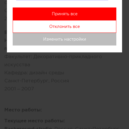
строительство
Санкт-Петербург, Россия
Принять все
2009 – 2014
Отклонить все
Высшее:
Изменить настройки
НОУВПО "Институт декоративно-
прикладного искусства"
Факультет:
Декоративно-прикладного
искусства
Кафедра:
дизайн среды
Санкт-Петербург, Россия
2001 – 2007
Место работы:
Текущее место работы:
Background-studio
, Россия, Санкт-Петербург