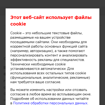
О СЕБЕ
Этот веб-сайт использует файлы
cookie
О СЕБЕ
Cookie – это небольшие текстовые файлы,
CV
Услуги
размещаемые на вашем устройстве
посещаемыми сайтами. Они необходимы для
корректной работы основных функций сайта
(например, авторизации), а также помогают
персонализировать контент и анализировать
Образование:
эффективность рекламы для специалистов.
Технически необходимые cookie
Высшее:
устанавливаются автоматически. Для
использования всех остальных типов cookie
ФГБОУВПО "Санкт-Петербургский
(функциональные, аналитические, рекламные)
государственный архитектурно-
нам требуется ваше согласие.
строительный университет"
Вы можете изменить настройки или отозвать
Факультет:
Безотрывных форм обучения
согласие в любое время во всплывающем окне.
Подробнее об использовании данных читайте
Кафедра:
Промышленное и гражданское
в
Политике обработки персональных данных.