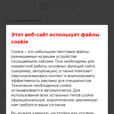
Сайт:
www.archtitov.ru
Поделиться
Этот веб-сайт использует файлы
cookie
Добавить в избранное
Cookie – это небольшие текстовые файлы,
размещаемые на вашем устройстве
Присоединиться
посещаемыми сайтами. Они необходимы для
корректной работы основных функций сайта
Поблагодарить
(например, авторизации), а также помогают
персонализировать контент и анализировать
Администратор:
Показать
эффективность рекламы для специалистов.
Технически необходимые cookie
устанавливаются автоматически. Для
О КОМПАНИИ
использования всех остальных типов cookie
(функциональные, аналитические, рекламные)
нам требуется ваше согласие.
О КОМПАНИИ
Вы можете изменить настройки или отозвать