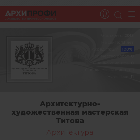
Работаем c:
2013
На сайте:
13 лет
Акредитация:
100%
Количество работ:
0
Оценка клиентов:
0
Оценка специалистов:
1
Участники:
11
Архитектурно-
художественная мастерская
Титова
Архитектура