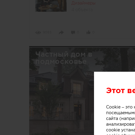
Дизайнеры
4 объекта
9083
0
0
Частный дом в
подмосковье
Этот в
Cookie – эт
посещаемыми
сайта (напри
анализирова
cookie устан