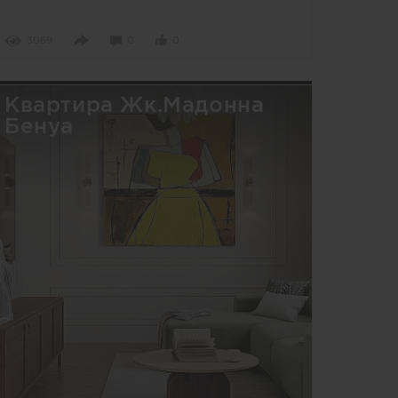
3069
0
0
Квартира Жк.Мадонна
Бенуа