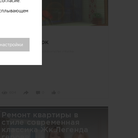
согласие.
 всплывающем
Другое
Глэмпинг-парк
 настройки
Глэмпинг-парк в славянском стиле.
604
0
0
Ремонт квартиры в
стиле современная
классика Жк.Легенда
героев