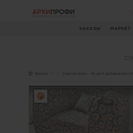
ЗАКАЗЫ
МАРКЕТ
со
Дайджест
Фильтр
Сортировать:
по дате добавления (
ARCHIPROFI
—
это
уникальная
KO DESIGN
подборка
материалов,
созданных
самими
пользователями
портала
ARCHIPROFI.
Платформа