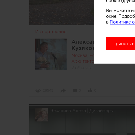
cookie (функ
Вы можете и
окне. Подроб
в
Политике о
Из портфолио
Александр
Принять в
Кузяков
Москва, Россия
Архитекторы
2 объекта
28545
0
0
Чекалина Алена | Дизайнеры