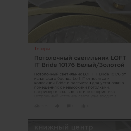
Товары
Потолочный светильник LOFT
IT Bride 10176 Белый/Золотой
Потолочный светильник LOFT IT Bride 10176 от
испанского бренда Loft IT относится к
коллекции Bride и рассчитан для установки в
помещениях с невысокими потолками,
например в спальне в стиле флористика.
Встроенный источник света уже входит в
конструкцию, поэтому дополнительная покупка
ламп не требуется. Корпус выполнен из
693
0
0
силикона, металла и акрила, что позволяет
использовать модель и с натяжными потолками.
Цветовое решение сочетает белый и золотой
оттенки, благодаря чему светильник легко
книжный центр
вписывается в современные интерьеры.