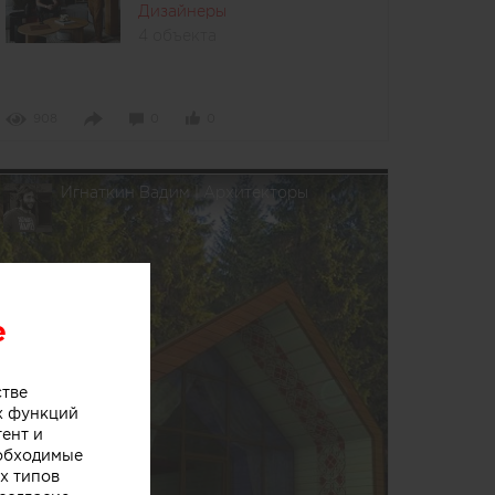
Дизайнеры
4 объекта
908
0
0
Игнаткин Вадим | Архитекторы
e
стве
х функций
тент и
еобходимые
х типов