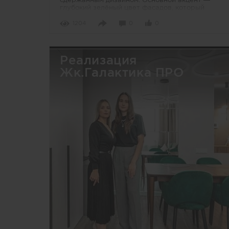
глубокий зелёный цвет фасадов, который
придаёт пространству спокойствие и стиль.
Чистые прямые линии и отсутствие лишнего
1204
0
0
декора подчёркивают минимализм
Реализация
Жк.Галактика ПРО