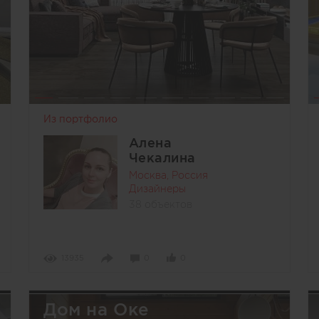
Из портфолио
Алена
Чекалина
Москва, Россия
Дизайнеры
38 объектов
13935
0
0
Дом на Оке