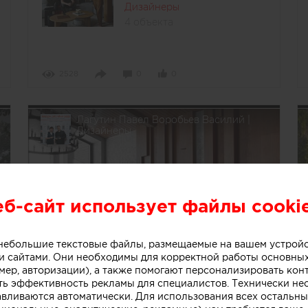
Дизайнеры
4 объекта
2528
0
0
Лагутин Павел Воробьев Василий |
Дизайнеры
еб-сайт использует файлы cooki
о небольшие текстовые файлы, размещаемые на вашем устрой
 сайтами. Они необходимы для корректной работы основны
мер, авторизации), а также помогают персонализировать кон
ть эффективность рекламы для специалистов. Технически н
авливаются автоматически. Для использования всех остальны