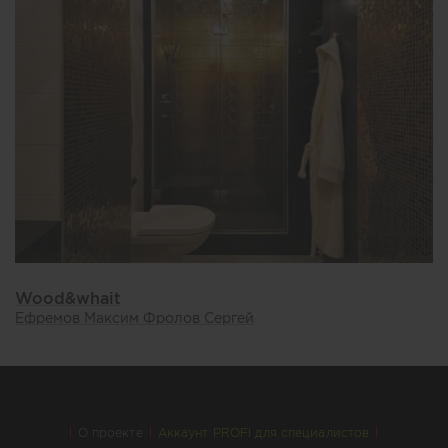
Wood&whait
Ефремов Максим Фролов Сергей
О проекте
Аккаунт PROFI для специалистов