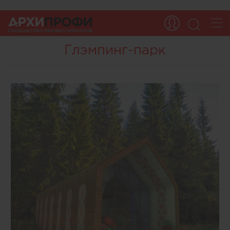
Глэмпинг-парк