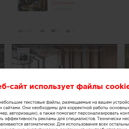
Дизайнеры
4 объекта
2528
0
0
Лагутин Павел Воробьев Василий |
Дизайнеры
еб-сайт использует файлы cooki
о небольшие текстовые файлы, размещаемые на вашем устрой
 сайтами. Они необходимы для корректной работы основны
мер, авторизации), а также помогают персонализировать кон
ть эффективность рекламы для специалистов. Технически н
авливаются автоматически. Для использования всех остальны