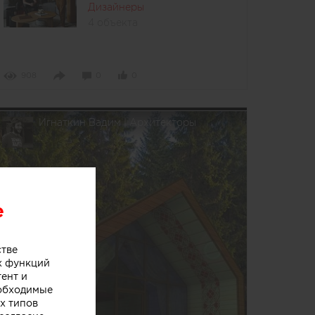
Дизайнеры
4 объекта
908
0
0
Игнаткин Вадим | Архитекторы
e
стве
х функций
тент и
еобходимые
х типов