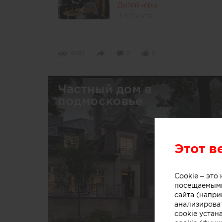
Дизайнеры
4 объекта
9083
0
0
Частный дом в
подмосковье
Этот в
Cookie – эт
посещаемыми
сайта (напри
анализирова
cookie устан