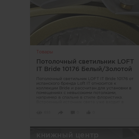
Товары
Потолочный светильник LOFT
IT Bride 10176 Белый/Золотой
Потолочный светильник LOFT IT Bride 10176 от
испанского бренда Loft IT относится к
коллекции Bride и рассчитан для установки в
помещениях с невысокими потолками,
например в спальне в стиле флористика.
Встроенный источник света уже входит в
конструкцию, поэтому дополнительная покупка
ламп не требуется. Корпус выполнен из
693
0
0
силикона, металла и акрила, что позволяет
использовать модель и с натяжными потолками.
Цветовое решение сочетает белый и золотой
оттенки, благодаря чему светильник легко
книжный центр
вписывается в современные интерьеры.