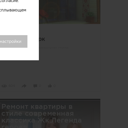
согласие.
 всплывающем
Другое
Глэмпинг-парк
 настройки
Глэмпинг-парк в славянском стиле.
604
0
0
Ремонт квартиры в
стиле современная
классика Жк.Легенда
героев