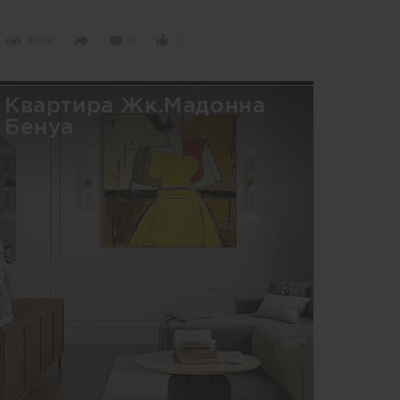
3069
0
0
Квартира Жк.Мадонна
Бенуа