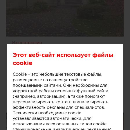
Из портфолио
Александр
Этот веб-сайт использует файлы
Кузяков
cookie
Москва, Россия
Архитекторы
Cookie – это небольшие текстовые файлы,
2 объекта
размещаемые на вашем устройстве
посещаемыми сайтами. Они необходимы для
корректной работы основных функций сайта
(например, авторизации), а также помогают
28523
0
0
персонализировать контент и анализировать
эффективность рекламы для специалистов.
Технически необходимые cookie
устанавливаются автоматически. Для
Лагутин Павел Воробьев Василий |
Дизайнеры
использования всех остальных типов cookie
(функциональные, аналитические, рекламные)