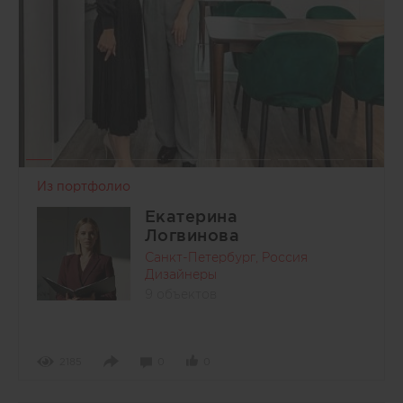
Из портфолио
Екатерина
Логвинова
Санкт-Петербург, Россия
Дизайнеры
9 объектов
2185
0
0