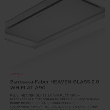
статусный интерьер.<br /> • Подстольный монтаж:
идеально ровный переход со столешницей, удобство
уборки и визуальная «легкость» рабочей зоны без
лишних линий и бортиков.<br /> • Большая чаша
без крыла: максимум полезного объёма для посуды и
приготовления, при этом размеры мойки 73×46 см
подходят для шкафа от 80 см.<br /> • Продуманная
комплектация: отводная арматура InFino с
корзинчатым вентилем 3 ½" и переливом, набор
крепежа — можно сразу монтировать в проект.
Товары
Вытяжка Faber HEAVEN GLASS 2.0
WH FLAT A90
Faber HEAVEN GLASS 2.0 WH FLAT A90 —
встраиваемая потолочная вытяжка в универсальном
белом исполнении, предназначенная для
современных кухонных пространств, включая кухни-