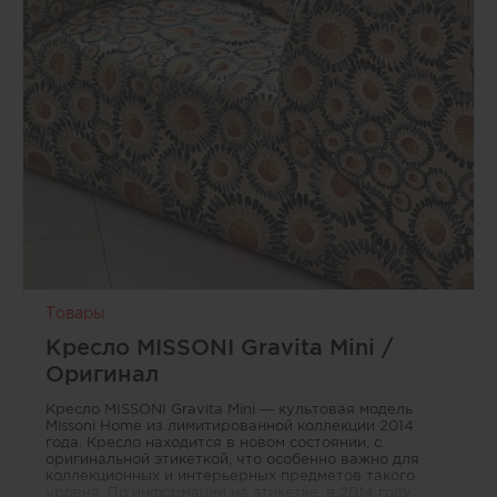
в
области
дизайна,
архитектуры
и
строительства,
позволяя
им
делиться
авторским
контентом
и
опытом,
а
читателям
—
Товары
получать
эксклюзивные
Кресло MISSONI Gravita Mini /
и
Оригинал
полезные
материалы
Кресло MISSONI Gravita Mini — культовая модель
с
Missoni Home из лимитированной коллекции 2014
сайта.
года. Кресло находится в новом состоянии, с
оригинальной этикеткой, что особенно важно для
коллекционных и интерьерных предметов такого
уровня. По информации на этикетке, в 2014 году