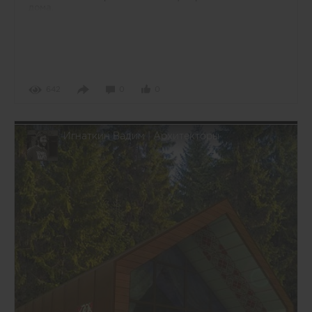
дома.
642
0
0
Игнаткин Вадим | Архитекторы