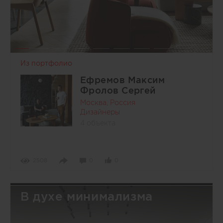
Из портфолио
Ефремов Максим
Фролов Сергей
Москва, Россия
Дизайнеры
4 объекта
2508
0
0
В духе минимализма