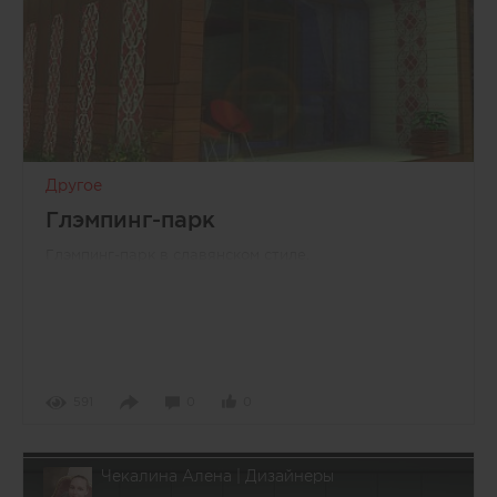
Другое
Глэмпинг-парк
Глэмпинг-парк в славянском стиле.
591
0
0
Чекалина Алена | Дизайнеры