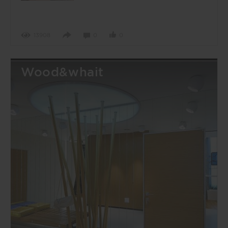
13908
0
0
Wood&whait