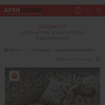
ДАЙДЖЕСТ
сообщества архитекторов
и дизайнеров
Дайджест
Фильтр
Сортировать:
по дате добавления (убывание)
▾
ARCHIPROFI
—
Добавить
публикацию
это
уникальная
подборка
материалов,
KO DESIGN
созданных
самими
пользователями
портала
ARCHIPROFI.
Платформа
объединяет
профессионалов