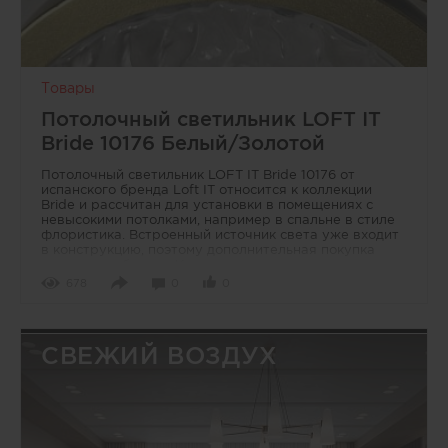
Товары
Потолочный светильник LOFT IT
Bride 10176 Белый/Золотой
Потолочный светильник LOFT IT Bride 10176 от
испанского бренда Loft IT относится к коллекции
Bride и рассчитан для установки в помещениях с
невысокими потолками, например в спальне в стиле
флористика. Встроенный источник света уже входит
в конструкцию, поэтому дополнительная покупка
ламп не требуется. Корпус выполнен из силикона,
металла и акрила, что позволяет использовать
678
0
0
модель и с натяжными потолками. Цветовое решение
сочетает белый и золотой оттенки, благодаря чему
светильник легко вписывается в современные
интерьеры.
СВЕЖИЙ ВОЗДУХ