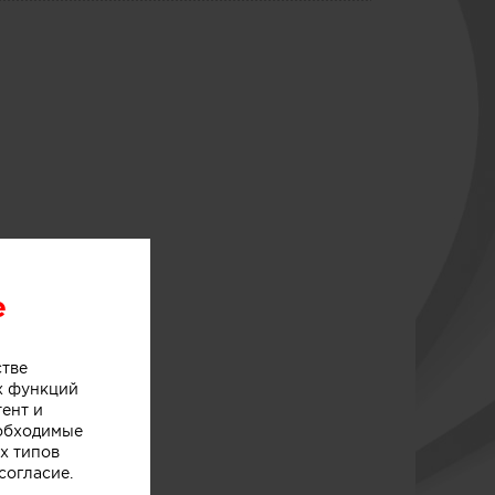
e
стве
х функций
тент и
еобходимые
х типов
согласие.