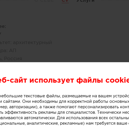
О СЕБЕ
CV
Услуги
е:
У
ьтет:
архитектурный
ра:
АП
ь, Россия
 1999
еб-сайт использует файлы cooki
ее место работы:
нерский Дом Веры Беловой
, Россия, Казань
о небольшие текстовые файлы, размещаемые на вашем устрой
ость:
руководитель
 сайтами. Они необходимы для корректной работы основны
работы:
более 10 лет
мер, авторизации), а также помогают персонализировать кон
ть эффективность рекламы для специалистов. Технически н
авливаются автоматически. Для использования всех остальны
циональные, аналитические, рекламные) нам требуется ваше 