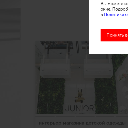
Вы можете и
окне. Подроб
в
Политике о
Принять в
интерьер магазина детской одежды