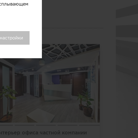
 всплывающем
 настройки
нтерьер офиса частной компании