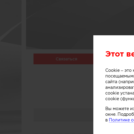
Этот в
Связаться
Cookie – эт
посещаемыми
сайта (напри
анализирова
cookie устан
cookie (функ
Вы можете и
окне. Подроб
в
Политике о