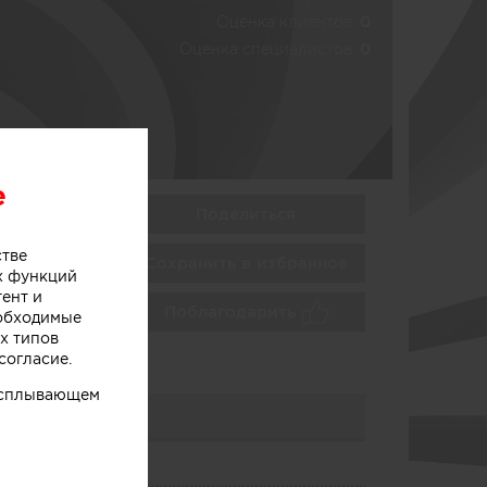
Оценка клиентов:
0
Оценка специалистов:
0
e
Поделиться
стве
Сохранить в избранное
х функций
тент и
Поблагодарить
еобходимые
х типов
согласие.
 всплывающем