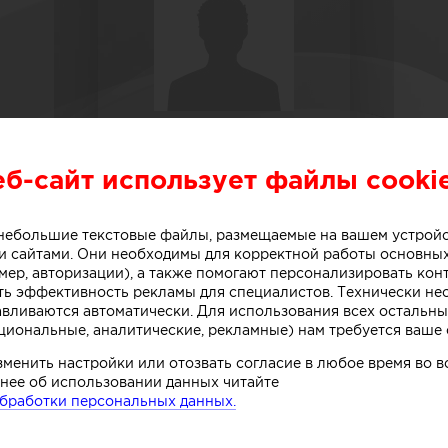
еб-сайт использует файлы cooki
о небольшие текстовые файлы, размещаемые на вашем устрой
 сайтами. Они необходимы для корректной работы основны
Дизайнеры
мер, авторизации), а также помогают персонализировать кон
Оксана Ильина
ть эффективность рекламы для специалистов. Технически н
авливаются автоматически. Для использования всех остальны
Oksana Ilina
циональные, аналитические, рекламные) нам требуется ваше 
зменить настройки или отозвать согласие в любое время во
О СЕБЕ
нее об использовании данных читайте
бработки персональных данных.