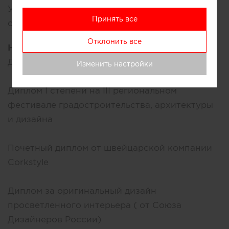
Участие в международной архитектурно-
Принять все
строительной выставке «Красивые дома»
Отклонить все
Награды:
Дипломы:
Изменить настройки
Диплом I степени на III региональном
фестивале градостроительства, архитектуры
и дизайна
Почетный диплом от швейцарской компании
Corkstyle
Диплом за оригинальный дизайн
просветленного интерьера ( от Союза
Дизайнеров России)