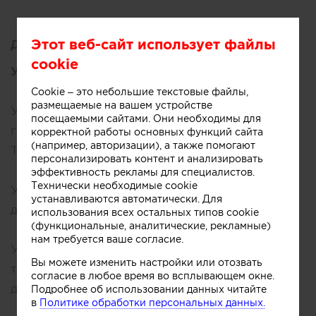
Этот веб-сайт использует файлы
Достижения:
cookie
Участие в конкурсах:
Cookie – это небольшие текстовые файлы,
размещаемые на вашем устройстве
Участие в III региональном фестивале
посещаемыми сайтами. Они необходимы для
градостроительства, архитектуры и дизайна
корректной работы основных функций сайта
(например, авторизации), а также помогают
Татарстана
персонализировать контент и анализировать
эффективность рекламы для специалистов.
Технически необходимые cookie
Участие в конкурсе среди архитекторов и
устанавливаются автоматически. Для
дизайнеров Республики Татарстан
использования всех остальных типов cookie
(функциональные, аналитические, рекламные)
нам требуется ваше согласие.
Участие в Первой интерьерной выставке
Вы можете изменить настройки или отозвать
творческих работ архитекторов, дизайнеров,
согласие в любое время во всплывающем окне.
декораторов РТ
Подробнее об использовании данных читайте
в
Политике обработки персональных данных.