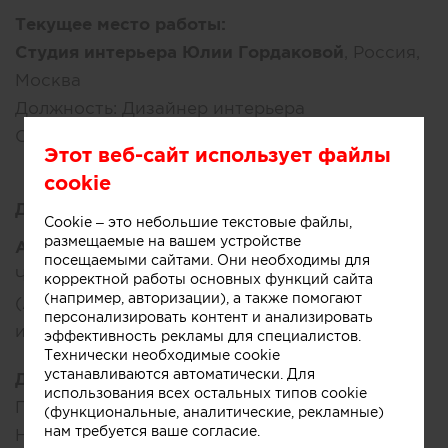
Текущее место работы:
Студия интерьера Юлии Гордаковой
, Россия,
Москва
Должность:
Дизайнер интерьера
Стаж работы:
более 10 лет
Этот веб-сайт использует файлы
cookie
Достижения:
Cookie – это небольшие текстовые файлы,
размещаемые на вашем устройстве
Ассоциации:
посещаемыми сайтами. Они необходимы для
Член Московского Союза Художников, АХДИ
корректной работы основных функций сайта
(например, авторизации), а также помогают
(Ассоциация художников декоративных
персонализировать контент и анализировать
искусств)
эффективность рекламы для специалистов.
Технически необходимые cookie
устанавливаются автоматически. Для
Другие достижения:
использования всех остальных типов cookie
Публикации:
(функциональные, аналитические, рекламные)
нам требуется ваше согласие.
Hi Home 08(19)2024