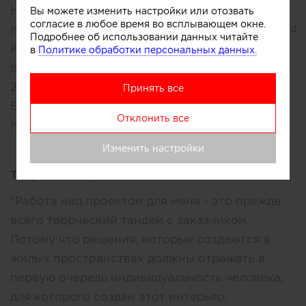
Hi home №06(07) 2023
Вы можете изменить настройки или отозвать
согласие в любое время во всплывающем окне.
https://www.calameo.com/read/007260108a0df4c
Подробнее об использовании данных читайте
КРАСИВЫЕ КВАРТИРЫ №216/2024
в
Политике обработки персональных данных.
https://houses.ru/magazines/2024/kk-5-216-
2024/94/
Принять все
BEAUTIFUL HOUSES 2(205)2021
Отклонить все
https://houses.ru/magazines/kd-2-205-2021/18/
Изменить настройки
Творческое кредо:
"Работа над проектом для меня - это прежде
всего творческий тандем с заказчиком.
Потому что решения, которые создаются в
жилых пространствах должны отражать в
первую очередь индивидуальность человека,
для которого создан этот интерьер,