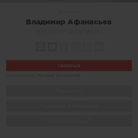
Дизайнеры
Владимир Афанасьев
Vladimir Afanasev
Связаться
Знание языков:
Русский, Английский
Поделиться
Сохранить в избранное
Поблагодарить