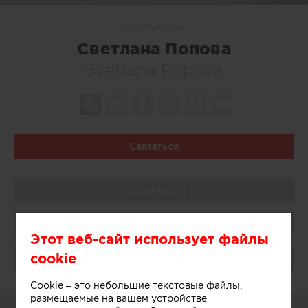
Архитекторы
Светлана Попова
Svetlana Popova
Связаться
Поделиться
Сохранить в избранное
Этот веб-сайт использует файлы
cookie
Поблагодарить
Cookie – это небольшие текстовые файлы,
размещаемые на вашем устройстве
О СЕБЕ