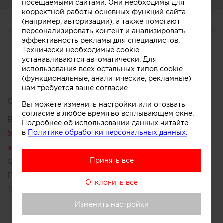
посещаемыми сайтами. Они необходимы для
корректной работы основных функций сайта
(например, авторизации), а также помогают
О СЕБЕ
персонализировать контент и анализировать
эффективность рекламы для специалистов.
CV
Услуги
Участник
Технически необходимые cookie
устанавливаются автоматически. Для
использования всех остальных типов cookie
(функциональные, аналитические, рекламные)
нам требуется ваше согласие.
Образование:
Вы можете изменить настройки или отозвать
согласие в любое время во всплывающем окне.
Высшее:
Подробнее об использовании данных читайте
Уральская государственная архитектурно-
в
Политике обработки персональных данных.
художественная академия (УралГАХА)
Принять все
Факультет:
Архитектура
Екатеринбург, Россия
Отклонить все
1998 – 2006
Изменить настройки