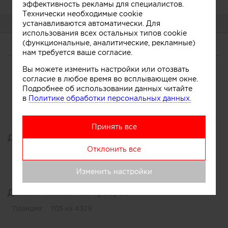
эффективность рекламы для специалистов.
Технически необходимые cookie
устанавливаются автоматически. Для
О СЕБЕ
использования всех остальных типов cookie
(функциональные, аналитические, рекламные)
нам требуется ваше согласие.
О СЕБЕ
Вы можете изменить настройки или отозвать
Услуги
согласие в любое время во всплывающем окне.
Подробнее об использовании данных читайте
в
Политике обработки персональных данных.
Основная специализация
Принять все
Дизайнеры
Отклонить все
Позиция:
937 из 5368
Изменить настройки
Дизайн жилых интерьеров
Позиция:
705 из 4329