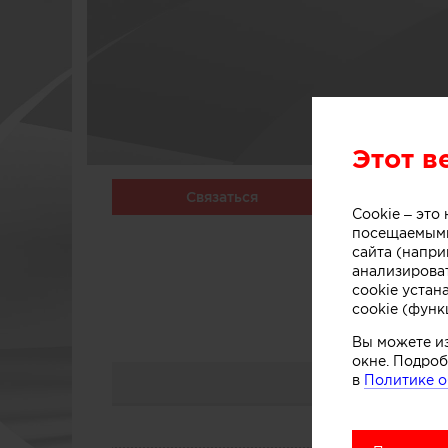
Этот в
Связаться
Cookie – эт
посещаемыми
сайта (напри
анализирова
cookie устан
cookie (функ
Вы можете и
окне. Подроб
в
Политике о