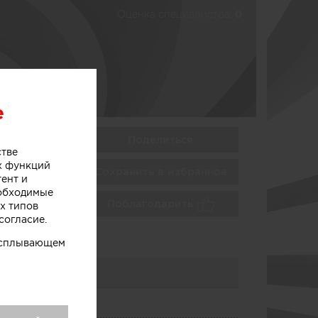
Оценка специалистов:
0
e
Поделиться
стве
х функций
Сохранить в избранное
тент и
еобходимые
Поблагодарить
х типов
согласие.
 всплывающем