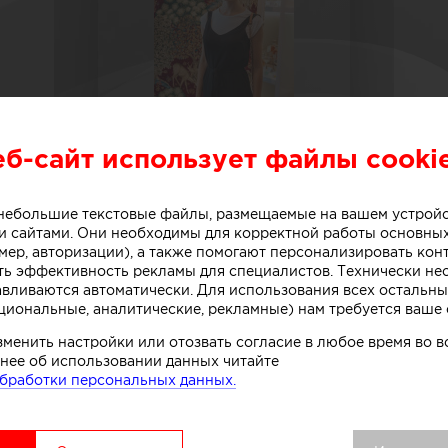
еб-сайт использует файлы cooki
о небольшие текстовые файлы, размещаемые на вашем устрой
 сайтами. Они необходимы для корректной работы основны
мер, авторизации), а также помогают персонализировать кон
Дизайнеры
ть эффективность рекламы для специалистов. Технически н
Ksenia Lysenko
авливаются автоматически. Для использования всех остальны
циональные, аналитические, рекламные) нам требуется ваше 
Ксениа Лусенко
зменить настройки или отозвать согласие в любое время во
нее об использовании данных читайте
бработки персональных данных.
О СЕБЕ