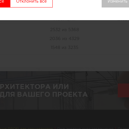
О СЕБЕ
Услуги
се
Отклонить все
Изменить
Позиция
Стил
2532 из 5368
2036 из 4329
1548 из 3235
АРХИТЕКТОРА ИЛИ
ДЛЯ ВАШЕГО ПРОЕКТА
аунт PROFI для специалистов
Пользовательское соглашение
Право