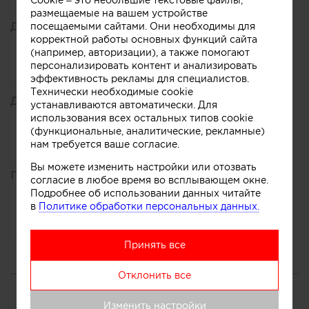
Cookie – это небольшие текстовые файлы,
размещаемые на вашем устройстве
Дизайн общественных интерьеров
посещаемыми сайтами. Они необходимы для
корректной работы основных функций сайта
Позиция:
еще не рассчитано
(например, авторизации), а также помогают
персонализировать контент и анализировать
эффективность рекламы для специалистов.
Технически необходимые cookie
Дизайн рабочих и офисных интерьеров
устанавливаются автоматически. Для
использования всех остальных типов cookie
Позиция:
еще не рассчитано
(функциональные, аналитические, рекламные)
нам требуется ваше согласие.
Вы можете изменить настройки или отозвать
Перепланировка помещений
согласие в любое время во всплывающем окне.
Подробнее об использовании данных читайте
Позиция:
еще не рассчитано
в
Политике обработки персональных данных.
Принять все
ПОРТФОЛИО
Отклонить все
Все
Изменить настройки