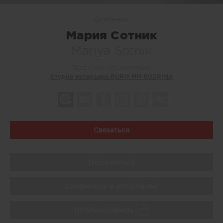
Дизайнеры
Мария Сотник
Mariya Sotnik
Представитель компании:
Студия интерьера BURO MM BUDRINA
Связаться
Поделиться
Сохранить в избранное
Поблагодарить