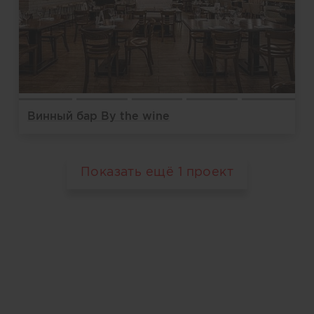
Винный бар By the wine
Показать ещё
1
проект