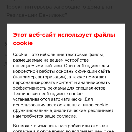
Проект интерьера загородного дома в кп
"Резиденции Бенилюкс"
Этот веб-сайт использует файлы
cookie
Увлечения:
Cookie – это небольшие текстовые файлы,
Живопись, рисунок, творческие занятия с
размещаемые на вашем устройстве
детьми в студии Uroki Zhuravlya, фотография,
посещаемыми сайтами. Они необходимы для
предметный дизайн, путешествия
корректной работы основных функций сайта
(например, авторизации), а также помогают
персонализировать контент и анализировать
эффективность рекламы для специалистов.
Технически необходимые cookie
устанавливаются автоматически. Для
БЛОГ
использования всех остальных типов cookie
(функциональные, аналитические, рекламные)
Публикации
нам требуется ваше согласие.
Вы можете изменить настройки или отозвать
согласие в любое время во всплывающем окне.