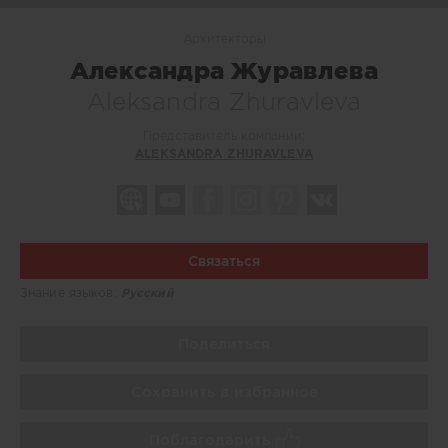
Архитекторы
Александра Журавлева
Aleksandra Zhuravleva
Представитель компании:
ALEKSANDRA ZHURAVLEVA
Связаться
Знание языков:
Русский
Поделиться
Сохранить в избранное
Поблагодарить