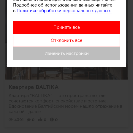
Подробнее об использовании данных читайте
в
Политике обработки персональных данных.
Принять все
Отклонить все
Изменить настройки
Квартира BALTIKA
Квартира "BALTIKA" — это пространство, где
сочетаются комфорт, спокойствие и эстетика.
Вдохновение Балтийским морем нашло отражение в
каждой...
далее
4391
0
0
0