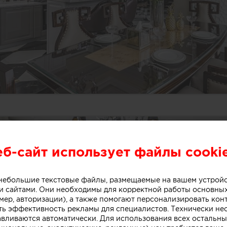
еб-сайт использует файлы cooki
о небольшие текстовые файлы, размещаемые на вашем устрой
 сайтами. Они необходимы для корректной работы основны
мер, авторизации), а также помогают персонализировать кон
ть эффективность рекламы для специалистов. Технически н
авливаются автоматически. Для использования всех остальны