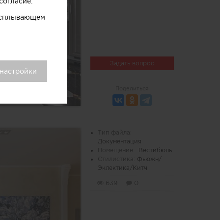
согласие.
 всплывающем
Задать вопрос
 настройки
Поделиться
Тип файла:
Документация
Помещение :
Вестибюль
Стилистика:
Фьюжн/
Эклектика/Китч
639
0