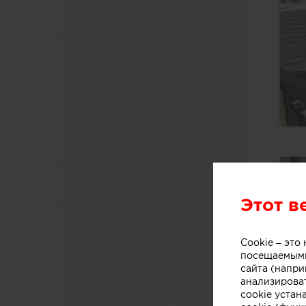
Этот в
Cookie – эт
посещаемыми
сайта (напри
анализирова
cookie устан