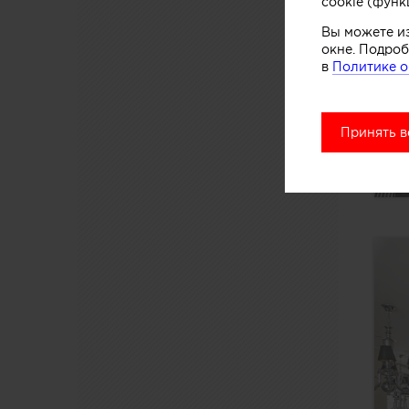
cookie (функ
Вы можете и
окне. Подроб
в
Политике о
Принять в