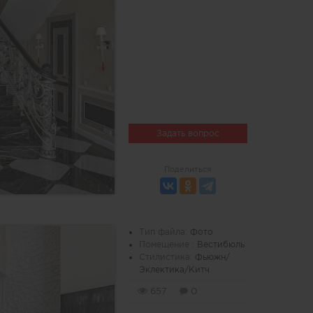
Задать вопрос
Поделиться
Тип файла:
Фото
Помещение :
Вестибюль
Стилистика:
Фьюжн/
Эклектика/Китч
657
0