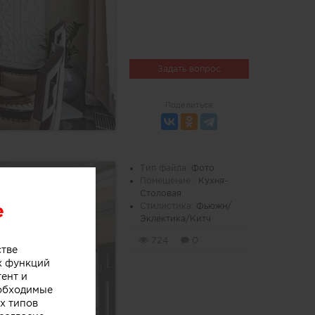
Задать вопрос
Поделиться
Тип файла:
Фото
Помещение :
Кухня-
Столовая
e
Стилистика:
Фьюжн/
Эклектика/Китч
724
0
стве
х функций
тент и
еобходимые
х типов