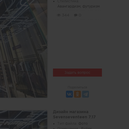
Стилистика:
Авангардизм, футуризм
344
0
Задать вопрос
Поделиться
Дизайн магазина
Sevenseventeen 7.17
Тип файла:
Фото
Помещение :
Бутик