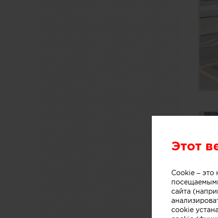
Этот в
Cookie – эт
посещаемыми
сайта (напри
анализирова
cookie устан