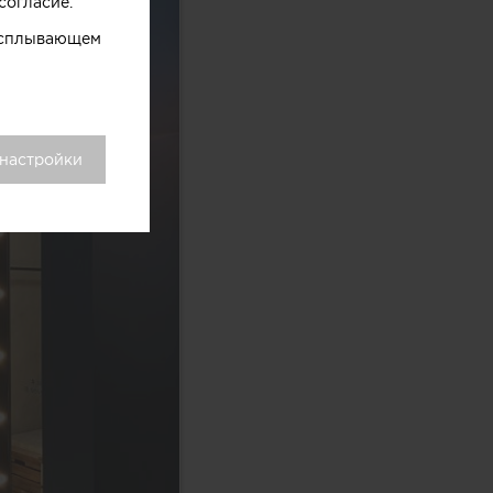
согласие.
 всплывающем
 настройки