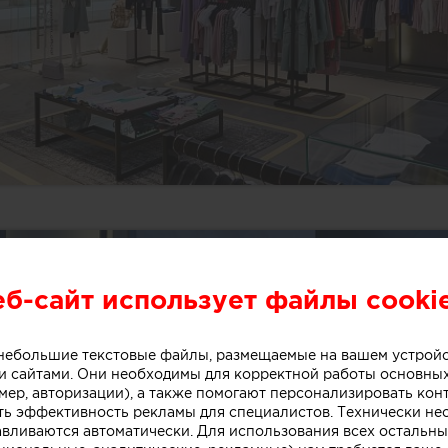
еб-сайт использует файлы cooki
о небольшие текстовые файлы, размещаемые на вашем устрой
 сайтами. Они необходимы для корректной работы основны
мер, авторизации), а также помогают персонализировать кон
ть эффективность рекламы для специалистов. Технически н
авливаются автоматически. Для использования всех остальны