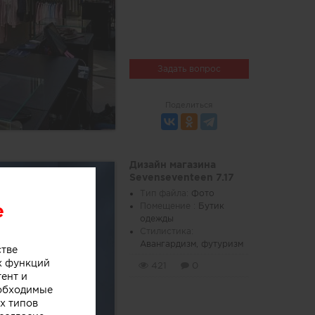
Задать вопрос
Поделиться
Дизайн магазина
Sevenseventeen 7.17
Тип файла:
Фото
e
Помещение :
Бутик
одежды
Стилистика:
Авангардизм, футуризм
стве
х функций
421
0
тент и
еобходимые
х типов