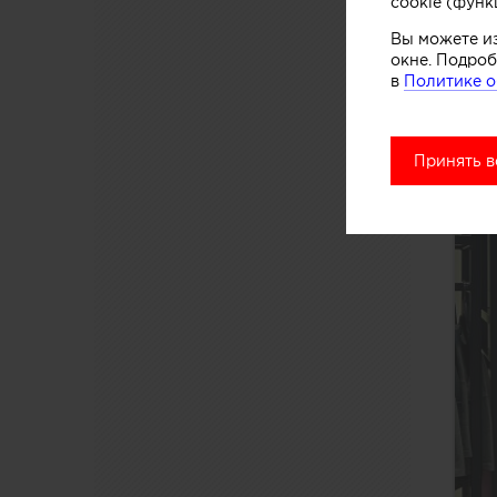
cookie (функ
Вы можете и
окне. Подроб
в
Политике о
Принять в