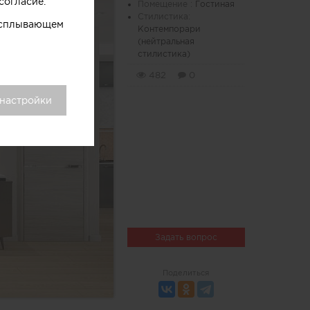
согласие.
Помещение :
Гостиная
Стилистика:
 всплывающем
Контемпорари
(нейтральная
стилистика)
482
0
 настройки
Задать вопрос
Поделиться