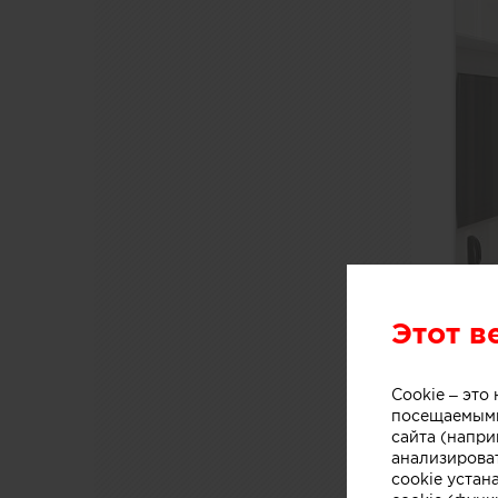
Этот в
Cookie – эт
посещаемыми
сайта (напри
анализирова
cookie устан