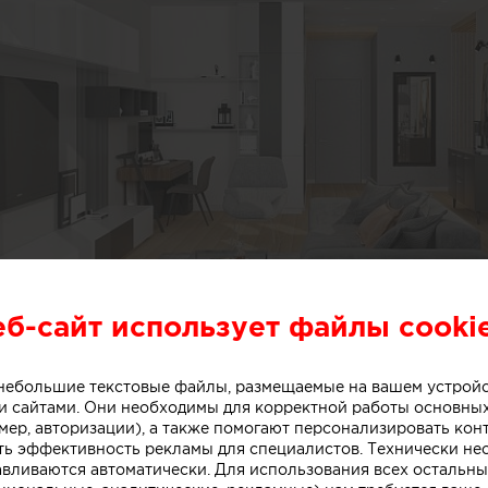
еб-сайт использует файлы cooki
о небольшие текстовые файлы, размещаемые на вашем устрой
 сайтами. Они необходимы для корректной работы основны
мер, авторизации), а также помогают персонализировать кон
ть эффективность рекламы для специалистов. Технически н
авливаются автоматически. Для использования всех остальны