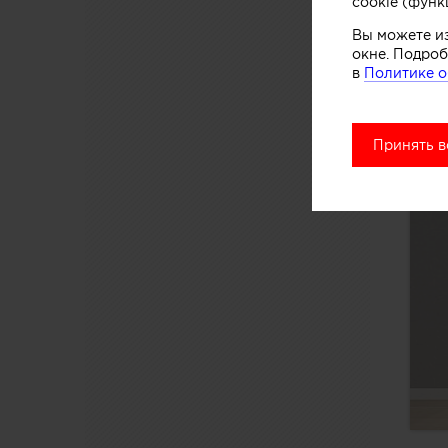
cookie (функ
Вы можете и
окне. Подроб
в
Политике о
Принять в