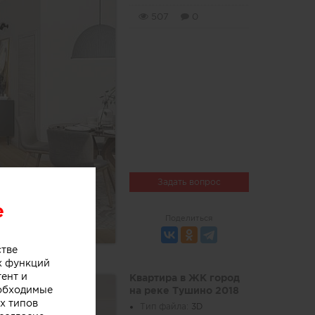
507
0
Задать вопрос
e
Поделиться
стве
х функций
тент и
Квартира в ЖК город
еобходимые
на реке Тушино 2018
х типов
Тип файла:
3D