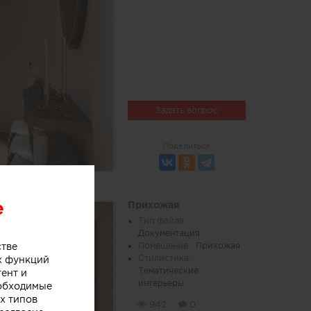
Задать вопрос
Поделиться
e
Прихожая
Тип файла:
Документация
стве
Помещение :
Прихожая
Стилистика:
х функций
Тематические
тент и
интерьеры
еобходимые
х типов
942
0