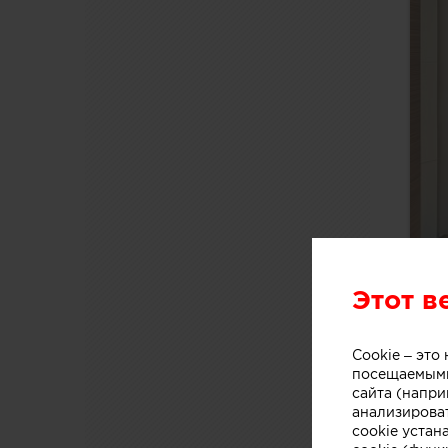
Этот в
Cookie – эт
посещаемыми
сайта (напри
анализирова
cookie устан