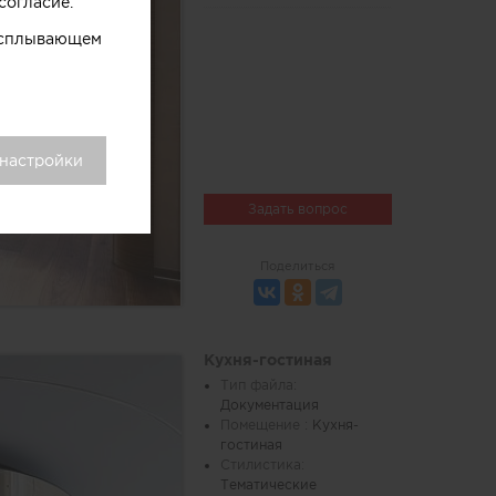
согласие.
 всплывающем
 настройки
Задать вопрос
Поделиться
Кухня-гостиная
Тип файла:
Документация
Помещение :
Кухня-
гостиная
Стилистика:
Тематические