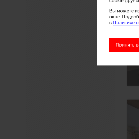
cookie (функ
Вы можете и
окне. Подроб
в
Политике о
Принять в