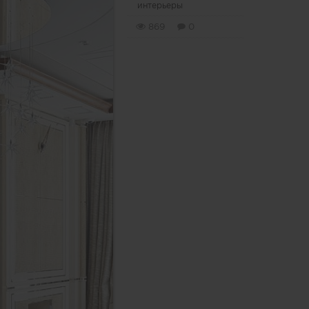
интерьеры
869
0