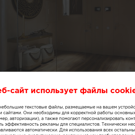
еб-сайт использует файлы cooki
о небольшие текстовые файлы, размещаемые на вашем устрой
 сайтами. Они необходимы для корректной работы основны
мер, авторизации), а также помогают персонализировать кон
ть эффективность рекламы для специалистов. Технически н
авливаются автоматически. Для использования всех остальны