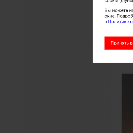
cookie (функ
Вы можете и
окне. Подроб
в
Политике о
Принять в