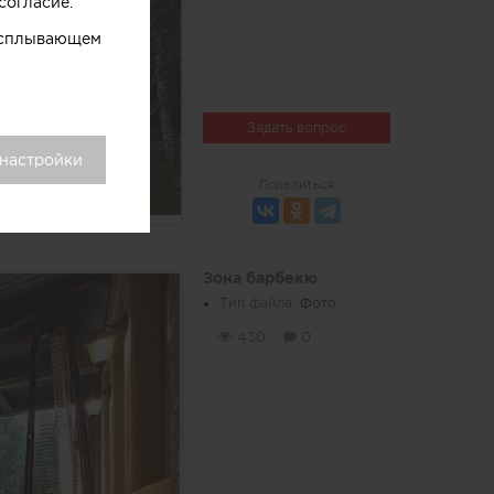
согласие.
 всплывающем
Задать вопрос
 настройки
Поделиться
Зона барбекю
Тип файла:
Фото
430
0