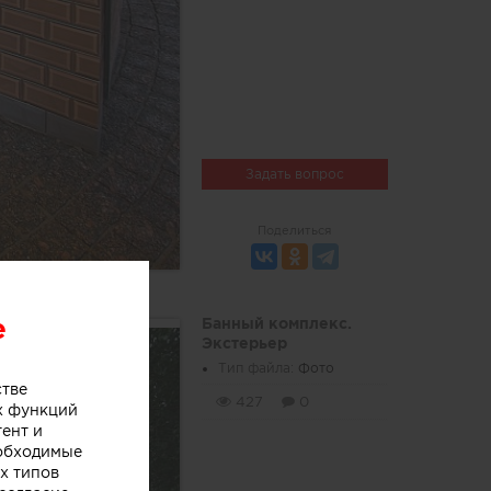
Задать вопрос
Поделиться
e
Банный комплекс.
Экстерьер
Тип файла:
Фото
стве
427
0
х функций
тент и
еобходимые
х типов