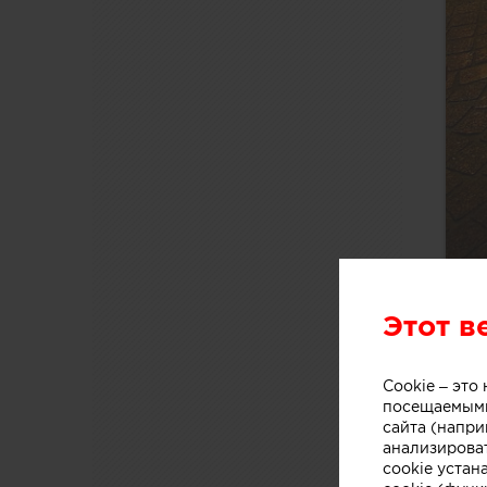
Этот в
Cookie – эт
посещаемыми
сайта (напри
анализирова
cookie устан