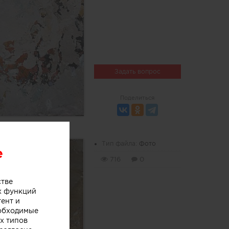
Задать вопрос
Поделиться
Тип файла:
Фото
e
716
0
стве
х функций
тент и
еобходимые
х типов