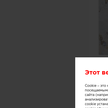
Этот в
Cookie – эт
посещаемыми
сайта (напри
анализирова
cookie устан