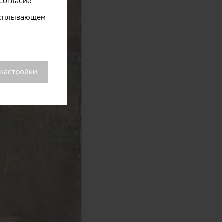
согласие.
 всплывающем
 настройки