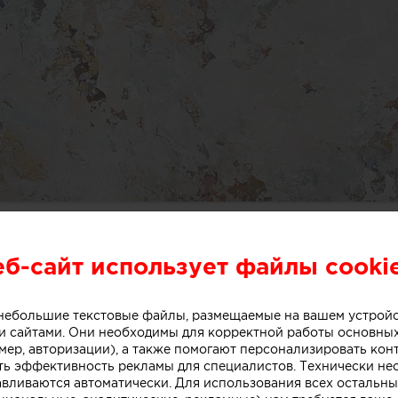
еб-сайт использует файлы cooki
о небольшие текстовые файлы, размещаемые на вашем устрой
 сайтами. Они необходимы для корректной работы основны
мер, авторизации), а также помогают персонализировать кон
ть эффективность рекламы для специалистов. Технически н
авливаются автоматически. Для использования всех остальны