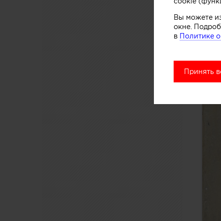
cookie (функ
Вы можете и
окне. Подроб
в
Политике о
Принять в