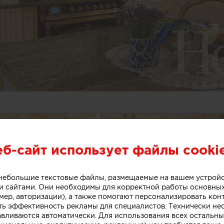
еб-сайт использует файлы cooki
о небольшие текстовые файлы, размещаемые на вашем устрой
 сайтами. Они необходимы для корректной работы основны
мер, авторизации), а также помогают персонализировать кон
ть эффективность рекламы для специалистов. Технически н
авливаются автоматически. Для использования всех остальны