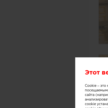
Этот в
Cookie – эт
посещаемыми
сайта (напри
анализирова
cookie устан