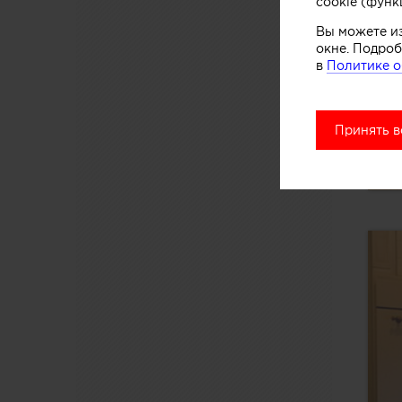
cookie (функ
Вы можете и
окне. Подроб
в
Политике о
Принять в