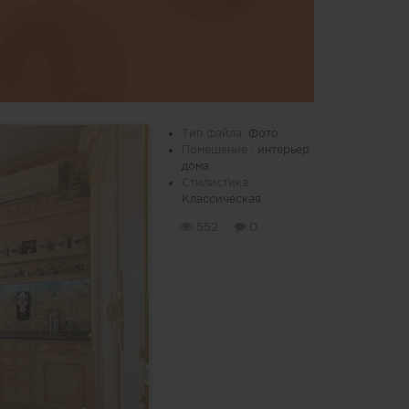
Тип файла:
Фото
Помещение :
интерьер
дома
Стилистика:
Классическая
552
0