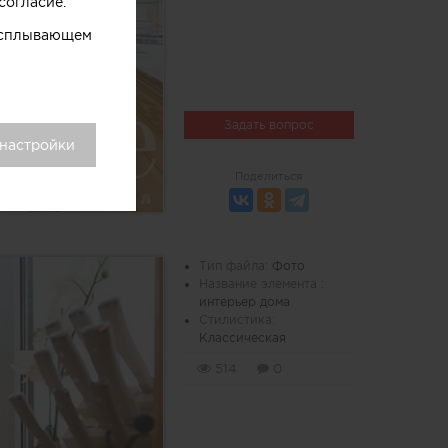
согласие.
 всплывающем
Задать вопрос
 настройки
Поделиться
Тип файла:
Фото
Название элемента :
интерьер дома
Стилистика:
Классическая
514
0