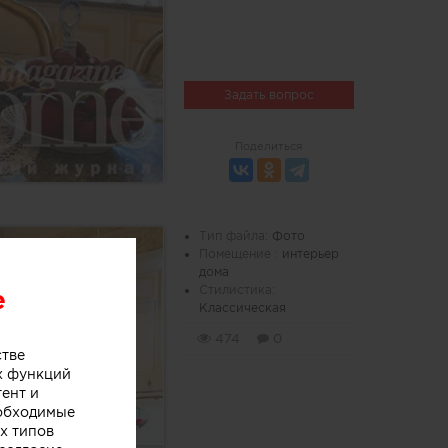
Задать вопрос
Поделиться
Тип файла:
Фото
Помещение :
интерьер
дома
Стилистика:
e
Классическая
474
0
стве
х функций
тент и
еобходимые
х типов