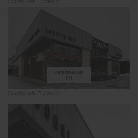
Country cafe "Florentini"
Информация
Country cafe "Florentini"