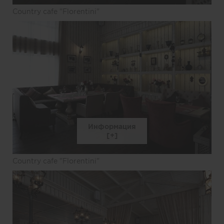
Country cafe "Florentini"
Информация
Country cafe "Florentini"