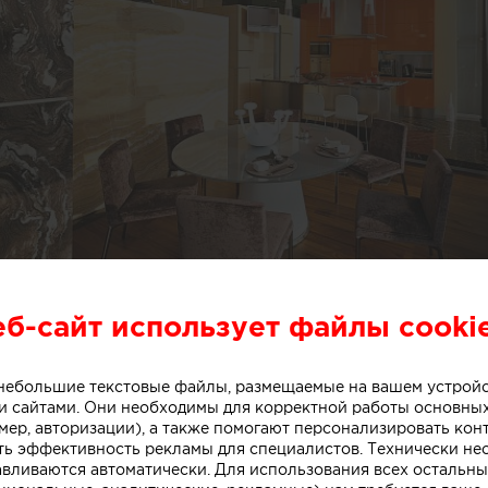
еб-сайт использует файлы cooki
о небольшие текстовые файлы, размещаемые на вашем устрой
 сайтами. Они необходимы для корректной работы основны
мер, авторизации), а также помогают персонализировать кон
ть эффективность рекламы для специалистов. Технически н
авливаются автоматически. Для использования всех остальны