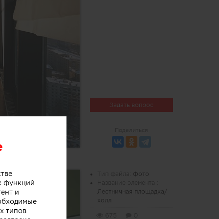
Задать вопрос
Поделиться
e
стве
Тип файла:
Фото
х функций
Название элемента :
тент и
Лестничная площадка/
холл
еобходимые
х типов
675
0