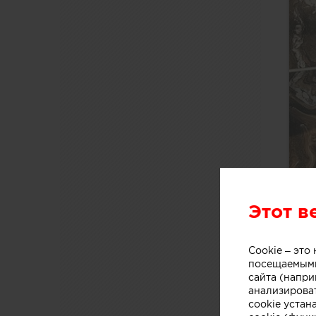
Этот в
Cookie – эт
посещаемыми
сайта (напри
анализирова
cookie устан