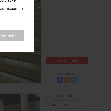
согласие.
 всплывающем
 настройки
Задать вопрос
Поделиться
Тип файла:
Фото
Название элемента :
Стол обеденный