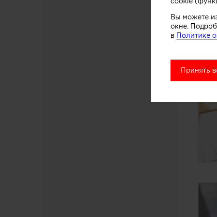
cookie (функ
Вы можете и
окне. Подроб
в
Политике о
Принять в