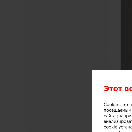
Этот в
Cookie – эт
посещаемыми
сайта (напри
анализирова
cookie устан