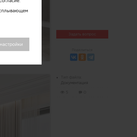
согласие.
 всплывающем
Задать вопрос
 настройки
Поделиться
Тип файла:
Документация
5
0