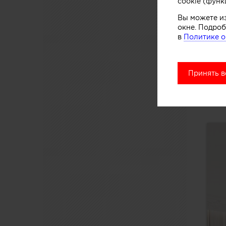
cookie (функ
Вы можете и
окне. Подроб
в
Политике о
Принять в