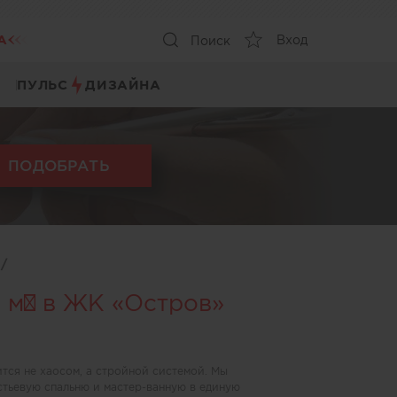
А
Вход
Поиск
ПУЛЬС
ДИЗАЙНА
ПОДОБРАТЬ
ы
/
5 м² в ЖК «Остров»
ится не хаосом, а стройной системой. Мы
стьевую спальню и мастер-ванную в единую