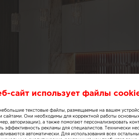
еб-сайт использует файлы cooki
о небольшие текстовые файлы, размещаемые на вашем устрой
 сайтами. Они необходимы для корректной работы основны
мер, авторизации), а также помогают персонализировать кон
ть эффективность рекламы для специалистов. Технически н
авливаются автоматически. Для использования всех остальны