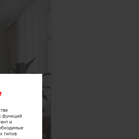
e
стве
х функций
тент и
еобходимые
х типов