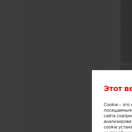
Этот в
Cookie – эт
посещаемыми
сайта (напри
анализирова
cookie устан