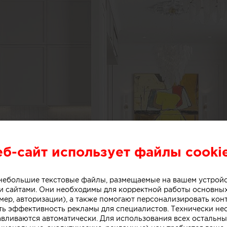
еб-сайт использует файлы cooki
о небольшие текстовые файлы, размещаемые на вашем устрой
 сайтами. Они необходимы для корректной работы основны
мер, авторизации), а также помогают персонализировать кон
ть эффективность рекламы для специалистов. Технически н
авливаются автоматически. Для использования всех остальны