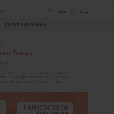
А
Вход
Поиск
ПУЛЬС
ДИЗАЙНА
ы
/
нна Бенуа
бург
кой элегантности в стенах современной
олки в 3,4 метра стали идеальным холстом
 классики, приправленного пикантными