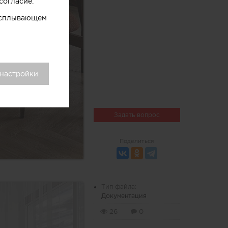
согласие.
 всплывающем
 настройки
Задать вопрос
Поделиться
Тип файла:
Документация
26
0