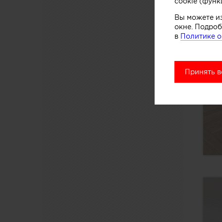
cookie (функ
Вы можете и
окне. Подроб
в
Политике о
Принять в