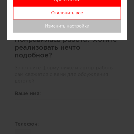
Информация
Отклонить все
Дом под Рузой. Архитектор Александра Спицына
Изменить настройки
Понравилась работа? Хотите
реализовать нечто
подобное?
Заполните форму ниже и автор работы
сам свяжется с вами для обсуждения
деталей.
Ваше имя:
Телефон: