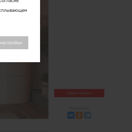
согласие.
 всплывающем
 настройки
Задать вопрос
Поделиться