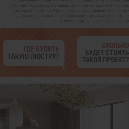
- Современный стиль; - 6 комнат; - Площадь 250 кв. м. | Приро
занимает особое место в нашей десятилетней практике — он ра
природной гармонии. Образ природы, воплощённый без прямых
уголок дома, начиная с этой ключевой комнаты-истока. Конц
ощущение природы создаётся через форм