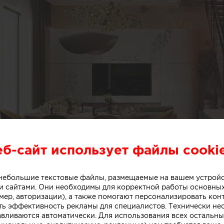
еб-сайт использует файлы cooki
о небольшие текстовые файлы, размещаемые на вашем устрой
 сайтами. Они необходимы для корректной работы основны
мер, авторизации), а также помогают персонализировать кон
ть эффективность рекламы для специалистов. Технически н
авливаются автоматически. Для использования всех остальны