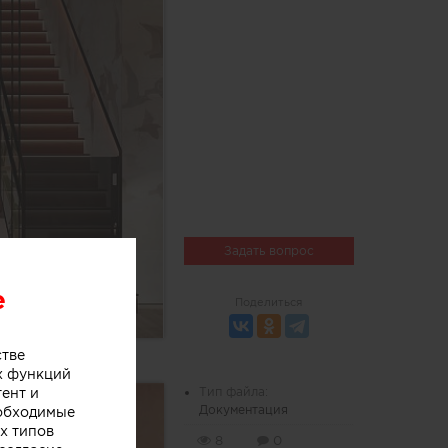
Задать вопрос
e
Поделиться
стве
х функций
тент и
Тип файла:
Документация
еобходимые
х типов
8
0