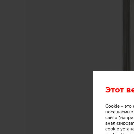
Этот в
Cookie – эт
посещаемыми
сайта (напри
анализирова
cookie устан