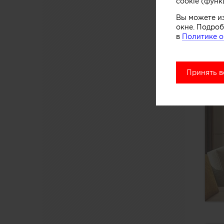
cookie (функ
Вы можете и
окне. Подроб
в
Политике о
Принять в